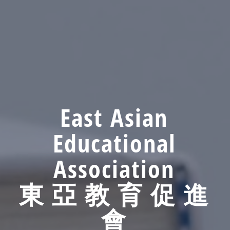
East Asian
Educational
Association
東 亞 教 育 促 進
會