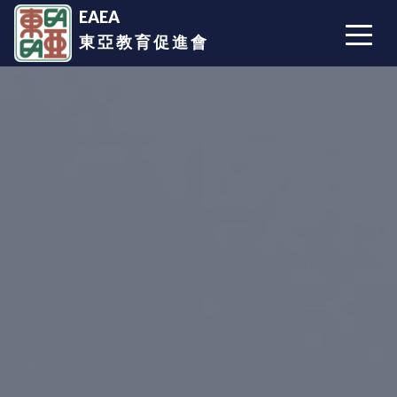
EAEA
東 亞 教 育 促 進 會