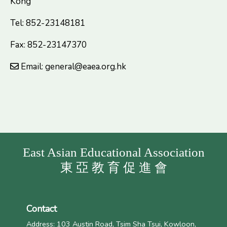
Kong
Tel: 852-23148181
Fax: 852-23147370
Email: general@eaea.org.hk
East Asian Educational Association
東 亞 教 育 促 進 會
Contact
Address: 103 Austin Road, Tsim Sha Tsui, Kowloon,