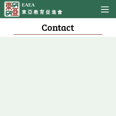
EAEA
東 亞 教 育 促 進 會
Contact